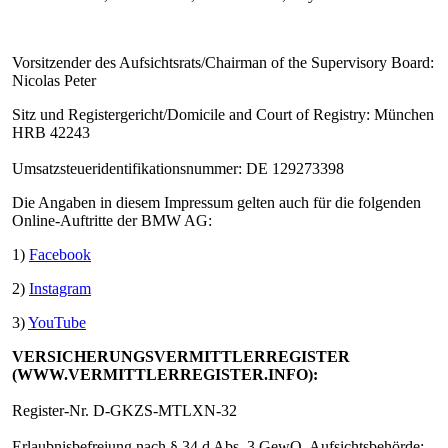
Vorsitzender des Aufsichtsrats/Chairman of the Supervisory Board:
Nicolas Peter
Sitz und Registergericht/Domicile and Court of Registry: München
HRB 42243
Umsatzsteueridentifikationsnummer: DE 129273398
Die Angaben in diesem Impressum gelten auch für die folgenden
Online-Auftritte der BMW AG:
1)
Facebook
2)
Instagram
3)
YouTube
VERSICHERUNGSVERMITTLERREGISTER
(WWW.VERMITTLERREGISTER.INFO):
Register-Nr. D-GKZS-MTLXN-32
Erlaubnisbefreiung nach § 34 d Abs. 3 GewO, Aufsichtsbehörde: